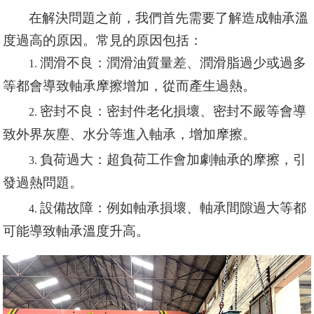
在解決問題之前，我們首先需要了解造成軸承溫
度過高的原因。常見的原因包括：
潤滑不良：潤滑油質量差、潤滑脂過少或過多
1.
等都會導致軸承摩擦增加，從而產生過熱。
密封不良：密封件老化損壞、密封不嚴等會導
2.
致外界灰塵、水分等進入軸承，增加摩擦。
負荷過大：超負荷工作會加劇軸承的摩擦，引
3.
發過熱問題。
設備故障：例如軸承損壞、軸承間隙過大等都
4.
可能導致軸承溫度升高。